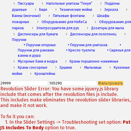
Писсуары
Напольные унитазы “Генуя”
Поддоны
душевые
Биде
Технические мойки
Зеркала
Ванны (моечные)
Питьевые фонтаны
Шкафы
пожарные
Оборудование для HoReCa
Оборудование для
парков
Электросушители для рук
Дозаторы для мыла
Диспенсеры для бумаги
Диспенсеры для полотенец
Поручни
•
Поручни опорные
•
Поручни для унитазов
•
Поручни для раковин
•
Кресло-туалеты
•
Сиденья для
ванны и душа
Мусорные баки и ведра
Краны порционно-нажимные
Краны сенсорные
Ершики
Мыльницы
Кухонные
мойки
Кронштейны
Фильтровать
Revolution Slider Error: You have some jquery.js library
include that comes after the revolution files js include.
This includes make eliminates the revolution slider libraries,
and make it not work.
To fix it you can:
1. In the Slider Settings -> Troubleshooting set option:
Put
JS Includes To Body
option to true.