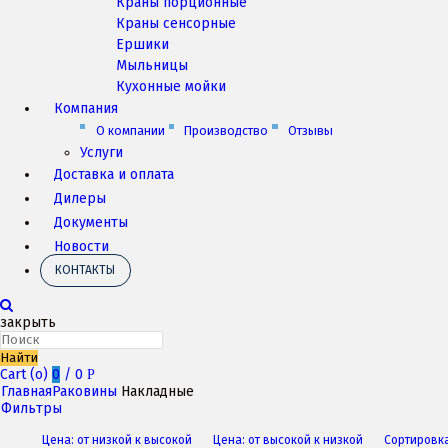
Краны порционные
Краны сенсорные
Ершики
Мыльницы
Кухонные мойки
Компания
О компании
Производство
Отзывы
Услуги
Доставка и оплата
Дилеры
Документы
Новости
КОНТАКТЫ
закрыть
Найти
Cart (
o
)
0
/
0
Р
Главная
Раковины
Накладные
Фильтры
Цена: от низкой к высокой
Цена: от высокой к низкой
Сортировк