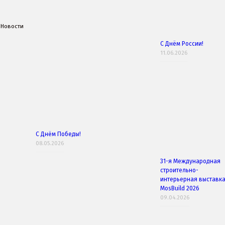
Новости
С Днём России!
11.06.2026
С Днём Победы!
08.05.2026
31-я Международная
строительно-
интерьерная выставк
MosBuild 2026
09.04.2026