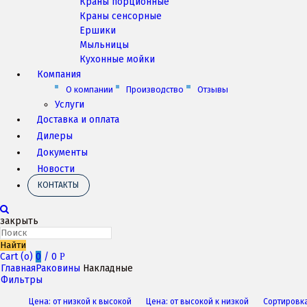
Краны порционные
Краны сенсорные
Ершики
Мыльницы
Кухонные мойки
Компания
О компании
Производство
Отзывы
Услуги
Доставка и оплата
Дилеры
Документы
Новости
КОНТАКТЫ
закрыть
Найти
Cart (
o
)
0
/
0
Р
Главная
Раковины
Накладные
Фильтры
Цена: от низкой к высокой
Цена: от высокой к низкой
Сортировк