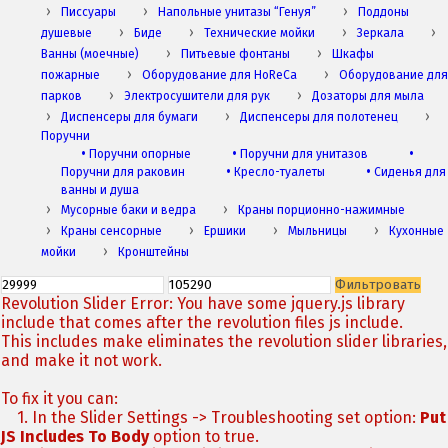
Писсуары
Напольные унитазы “Генуя”
Поддоны
душевые
Биде
Технические мойки
Зеркала
Ванны (моечные)
Питьевые фонтаны
Шкафы
пожарные
Оборудование для HoReCa
Оборудование для
парков
Электросушители для рук
Дозаторы для мыла
Диспенсеры для бумаги
Диспенсеры для полотенец
Поручни
•
Поручни опорные
•
Поручни для унитазов
•
Поручни для раковин
•
Кресло-туалеты
•
Сиденья для
ванны и душа
Мусорные баки и ведра
Краны порционно-нажимные
Краны сенсорные
Ершики
Мыльницы
Кухонные
мойки
Кронштейны
Фильтровать
Revolution Slider Error: You have some jquery.js library
include that comes after the revolution files js include.
This includes make eliminates the revolution slider libraries,
and make it not work.
To fix it you can:
1. In the Slider Settings -> Troubleshooting set option:
Put
JS Includes To Body
option to true.