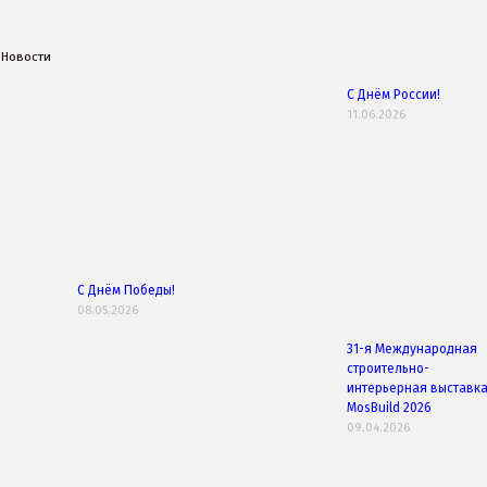
Новости
С Днём России!
11.06.2026
С Днём Победы!
08.05.2026
31-я Международная
строительно-
интерьерная выставк
MosBuild 2026
09.04.2026