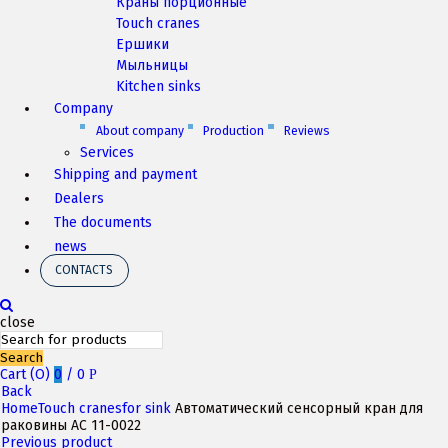
Краны порционные
Touch cranes
Ершики
Мыльницы
Kitchen sinks
Company
About company
Production
Reviews
Services
Shipping and payment
Dealers
The documents
news
CONTACTS
close
Search
Cart (
O
)
0
/
0
P
Back
Home
Touch cranes
for sink
Автоматический сенсорный кран для
раковины АС 11-0022
Previous product