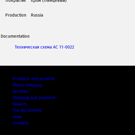
Покрытие
Хром (глянцевый)
Production
Russia
Documentation
Техническая схема АС 11-0022
Company
Products and services
About company
Services
Shipping and payment
Dealers
The documents
news
Contacts
Catalog