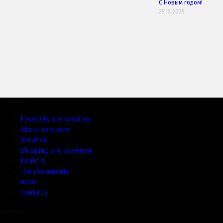
С Новым годом!
25.12.2025
Company
Products and services
About company
Services
Shipping and payment
Dealers
The documents
news
Contacts
Catalog