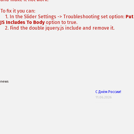
To fix it you can:
1. In the Slider Settings -> Troubleshooting set option:
Put
JS Includes To Body
option to true.
2. Find the double jquery.js include and remove it.
news
С Днём России!
11.06.2026