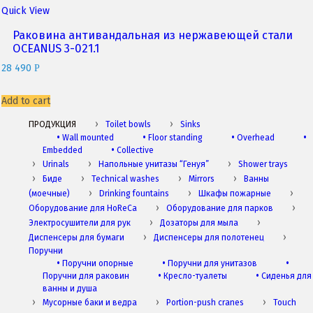
Quick View
Раковина антивандальная из нержавеющей стали
OCEANUS 3-021.1
28 490
P
Add to cart
ПРОДУКЦИЯ
Toilet bowls
Sinks
•
Wall mounted
•
Floor standing
•
Overhead
•
Embedded
•
Collective
Urinals
Напольные унитазы “Генуя”
Shower trays
Биде
Technical washes
Mirrors
Ванны
(моечные)
Drinking fountains
Шкафы пожарные
Оборудование для HoReCa
Оборудование для парков
Электросушители для рук
Дозаторы для мыла
Диспенсеры для бумаги
Диспенсеры для полотенец
Поручни
•
Поручни опорные
•
Поручни для унитазов
•
Поручни для раковин
•
Кресло-туалеты
•
Сиденья для
ванны и душа
Мусорные баки и ведра
Portion-push cranes
Touch