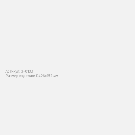
Артикул: 3-013.1
Размер изделия: D426х152 мм