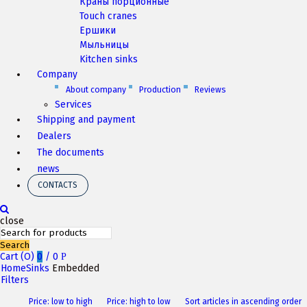
Краны порционные
Touch cranes
Ершики
Мыльницы
Kitchen sinks
Company
About company
Production
Reviews
Services
Shipping and payment
Dealers
The documents
news
CONTACTS
close
Search
Cart (
O
)
0
/
0
P
Home
Sinks
Embedded
Filters
Price: low to high
Price: high to low
Sort articles in ascending order